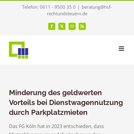
Zum
Telefon: 0611 - 9500 35 0
|
beratung@hsf-
Inhalt
rechtundsteuern.de
springen
Facebook
X
E-
Rss
Mail
Minderung des geldwerten
Vorteils bei Dienstwagennutzung
durch Parkplatzmieten
Das FG Köln hat in 2023 entschieden, dass