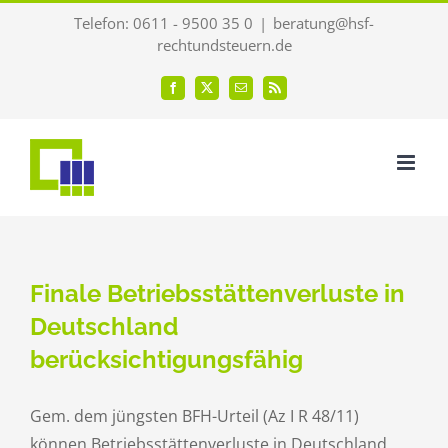
Zum
Telefon: 0611 - 9500 35 0
|
beratung@hsf-
Inhalt
rechtundsteuern.de
springen
Facebook
X
E-
Rss
Mail
Finale Betriebsstättenverluste in
Deutschland
berücksichtigungsfähig
Gem. dem jüngsten BFH-Urteil (Az I R 48/11)
können Betriebsstättenverluste in Deutschland